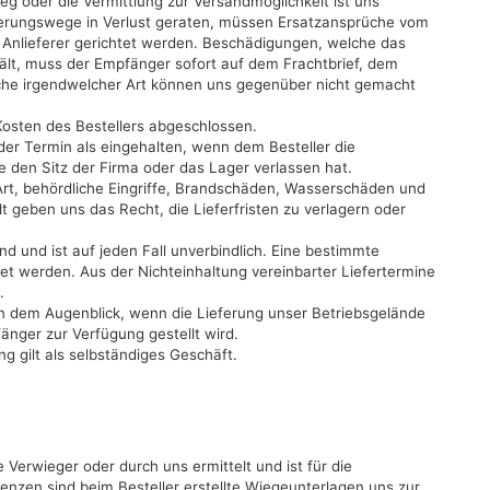
weg oder die Vermittlung zur Versandmöglichkeit ist uns
derungswege in Verlust geraten, müssen Ersatzansprüche vom
nlieferer gerichtet werden. Beschädigungen, welche das
t, muss der Empfänger sofort auf dem Frachtbrief, dem
üche irgendwelcher Art können uns gegenüber nicht gemacht
osten des Bestellers abgeschlossen.
 der Termin als eingehalten, wenn dem Besteller die
re den Sitz der Firma oder das Lager verlassen hat.
 Art, behördliche Eingriffe, Brandschäden, Wasserschäden und
 geben uns das Recht, die Lieferfristen zu verlagern oder
nd und ist auf jeden Fall unverbindlich. Eine bestimmte
tet werden. Aus der Nichteinhaltung vereinbarter Liefertermine
.
n dem Augenblick, wenn die Lieferung unser Betriebsgelände
nger zur Verfügung gestellt wird.
ung gilt als selbständiges Geschäft.
 Verwieger oder durch uns ermittelt und ist für die
nzen sind beim Besteller erstellte Wiegeunterlagen uns zur