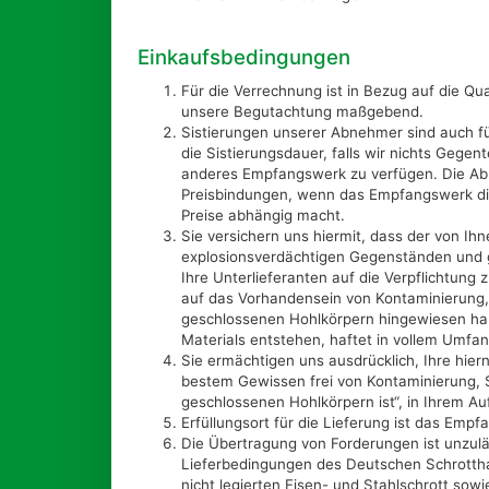
Einkaufsbedingungen
Für die Verrechnung ist in Bezug auf die Qu
unsere Begutachtung maßgebend.
Sistierungen unserer Abnehmer sind auch für 
die Sistierungsdauer, falls wir nichts Gegent
anderes Empfangswerk zu verfügen. Die Abr
Preisbindungen, wenn das Empfangswerk di
Preise abhängig macht.
Sie versichern uns hiermit, dass der von Ihn
explosionsverdächtigen Gegenständen und ge
Ihre Unterlieferanten auf die Verpflichtung 
auf das Vorhandensein von Kontaminierung
geschlossenen Hohlkörpern hingewiesen habe
Materials entstehen, haftet in vollem Umfan
Sie ermächtigen uns ausdrücklich, Ihre hie
bestem Gewissen frei von Kontaminierung,
geschlossenen Hohlkörpern ist“, in Ihrem 
Erfüllungsort für die Lieferung ist das Emp
Die Übertragung von Forderungen ist unzulä
Lieferbedingungen des Deutschen Schrottha
nicht legierten Eisen- und Stahlschrott sow