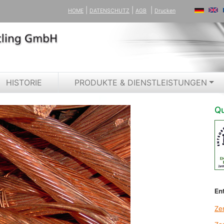
|
|
|
HOME
DATENSCHUTZ
AGB
Drucken
HISTORIE
PRODUKTE & DIENSTLEISTUNGEN
Qu
En
Ze