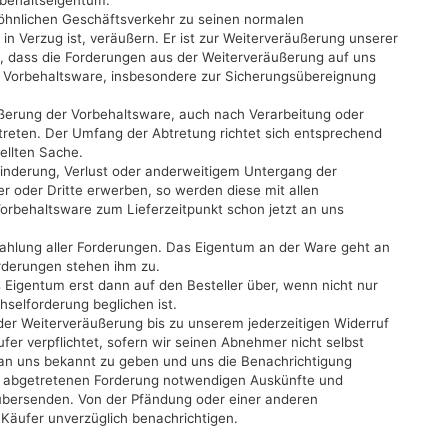
rbehaltseigentum.
öhnlichen Geschäftsverkehr zu seinen normalen
n Verzug ist, veräußern. Er ist zur Weiterveräußerung unserer
, dass die Forderungen aus der Weiterveräußerung auf uns
 Vorbehaltsware, insbesondere zur Sicherungsübereignung
ßerung der Vorbehaltsware, auch nach Verarbeitung oder
etreten. Der Umfang der Abtretung richtet sich entsprechend
ellten Sache.
 Minderung, Verlust oder anderweitigem Untergang der
 oder Dritte erwerben, so werden diese mit allen
rbehaltsware zum Lieferzeitpunkt schon jetzt an uns
zahlung aller Forderungen. Das Eigentum an der Ware geht an
rderungen stehen ihm zu.
Eigentum erst dann auf den Besteller über, wenn nicht nur
selforderung beglichen ist.
 der Weiterveräußerung bis zu unserem jederzeitigen Widerruf
fer verpflichtet, sofern wir seinen Abnehmer nicht selbst
an uns bekannt zu geben und uns die Benachrichtigung
r abgetretenen Forderung notwendigen Auskünfte und
 übersenden. Von der Pfändung oder einer anderen
 Käufer unverzüglich benachrichtigen.