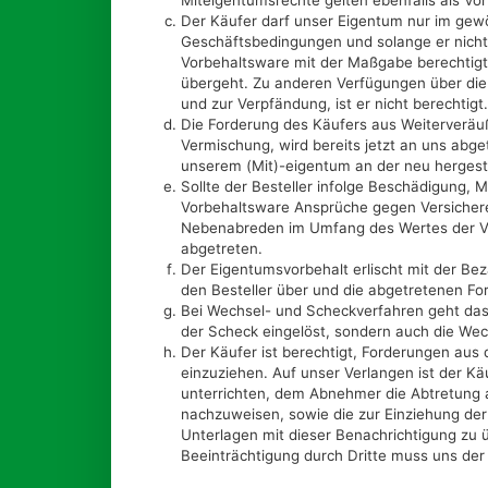
Miteigentumsrechte gelten ebenfalls als Vo
Der Käufer darf unser Eigentum nur im gew
Geschäftsbedingungen und solange er nicht i
Vorbehaltsware mit der Maßgabe berechtigt
übergeht. Zu anderen Verfügungen über die
und zur Verpfändung, ist er nicht berechtigt.
Die Forderung des Käufers aus Weiterveräu
Vermischung, wird bereits jetzt an uns abg
unserem (Mit)-eigentum an der neu hergest
Sollte der Besteller infolge Beschädigung,
Vorbehaltsware Ansprüche gegen Versicherer
Nebenabreden im Umfang des Wertes der Vo
abgetreten.
Der Eigentumsvorbehalt erlischt mit der Be
den Besteller über und die abgetretenen Fo
Bei Wechsel- und Scheckverfahren geht das 
der Scheck eingelöst, sondern auch die Wech
Der Käufer ist berechtigt, Forderungen aus
einzuziehen. Auf unser Verlangen ist der Käu
unterrichten, dem Abnehmer die Abtretung 
nachzuweisen, sowie die zur Einziehung de
Unterlagen mit dieser Benachrichtigung zu
Beeinträchtigung durch Dritte muss uns der