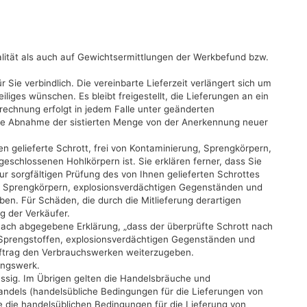
alität als auch auf Gewichtsermittlungen der Werkbefund bzw.
Sie verbindlich. Die vereinbarte Lieferzeit verlängert sich um
eiliges wünschen. Es bleibt freigestellt, die Lieferungen an ein
echnung erfolgt in jedem Falle unter geänderten
e Abnahme der sistierten Menge von der Anerkennung neuer
en gelieferte Schrott, frei von Kontaminierung, Sprengkörpern,
schlossenen Hohlkörpern ist. Sie erklären ferner, dass Sie
zur sorgfältigen Prüfung des von Ihnen gelieferten Schrottes
, Sprengkörpern, explosionsverdächtigen Gegenständen und
n. Für Schäden, die durch die Mitlieferung derartigen
g der Verkäufer.
rnach abgegebene Erklärung, „dass der überprüfte Schrott nach
 Sprengstoffen, explosionsverdächtigen Gegenständen und
Auftrag den Verbrauchswerken weiterzugeben.
fangswerk.
ssig. Im Übrigen gelten die Handelsbräuche und
ndels (handelsübliche Bedingungen für die Lieferungen von
ie die handelsüblichen Bedingungen für die Lieferung von