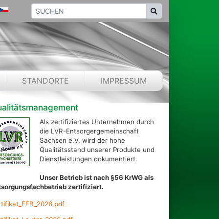
STANDORTE
IMPRESSUM
alitätsmanagement
Als zertifiziertes Unternehmen durch
die LVR-Entsorgergemeinschaft
Sachsen e.V. wird der hohe
Qualitätsstand unserer Produkte und
Dienstleistungen dokumentiert.
Unser Betrieb ist nach §56 KrWG als
tsorgungsfachbetrieb zertifiziert.
rtifikat_EFB_2026.pdf