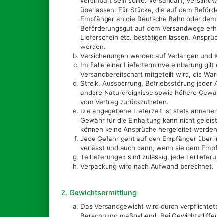
vereinbart sein sollte. Versandart, Versand
überlassen. Für Stücke, die auf dem Beför
Empfänger an die Deutsche Bahn oder dem A
Beförderungsgut auf dem Versandwege erhäl
Lieferschein etc. bestätigen lassen. Anspr
werden.
Versicherungen werden auf Verlangen und K
Im Falle einer Lieferterminvereinbarung gilt
Versandbereitschaft mitgeteilt wird, die Wa
Streik, Aussperrung, Betriebsstörung jeder
andere Naturereignisse sowie höhere Gewalt
vom Vertrag zurückzutreten.
Die angegebene Lieferzeit ist stets annäher
Gewähr für die Einhaltung kann nicht geleis
können keine Ansprüche hergeleitet werden
Jede Gefahr geht auf den Empfänger über i
verlässt und auch dann, wenn sie dem Empfä
Teillieferungen sind zulässig, jede Teilliefer
Verpackung wird nach Aufwand berechnet.
2. Gewichtsermittlung
Das Versandgewicht wird durch verpflichtete
Berechnung maßgebend. Bei Gewichtsdiffere